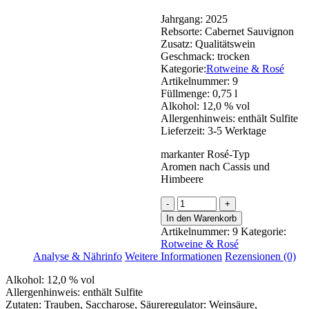
Jahrgang:
2025
Rebsorte:
Cabernet Sauvignon
Zusatz:
Qualitätswein
Geschmack:
trocken
Kategorie:
Rotweine & Rosé
Artikelnummer:
9
Füllmenge:
0,75 l
Alkohol:
12,0 % vol
Allergenhinweis:
enthält Sulfite
Lieferzeit:
3-5 Werktage
markanter Rosé-Typ
Aromen nach Cassis und
Himbeere
Cabernet
Sauvignon
In den Warenkorb
Rosé
Artikelnummer:
9
Kategorie:
Menge
Rotweine & Rosé
Analyse & Nährinfo
Weitere Informationen
Rezensionen (0)
Alkohol:
12,0 % vol
Allergenhinweis:
enthält Sulfite
Zutaten:
Trauben, Saccharose, Säureregulator: Weinsäure,