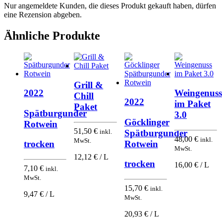
Nur angemeldete Kunden, die dieses Produkt gekauft haben, dürfen
eine Rezension abgeben.
Ähnliche Produkte
Grill &
2022
Weingenuss
Chill
2022
im Paket
Paket
Spätburgunder
3.0
Göcklinger
Rotwein
51,50
€
inkl.
Spätburgunder
48,00
€
inkl.
MwSt.
Rotwein
trocken
MwSt.
12,12 € / L
trocken
16,00 € / L
7,10
€
inkl.
MwSt.
15,70
€
inkl.
9,47 € / L
MwSt.
20,93 € / L