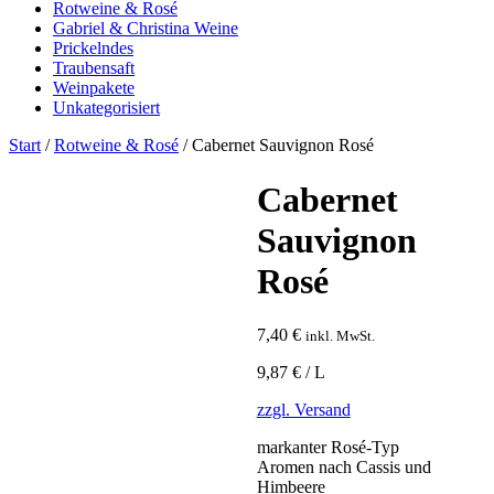
Rotweine & Rosé
Gabriel & Christina Weine
Prickelndes
Traubensaft
Weinpakete
Unkategorisiert
Start
/
Rotweine & Rosé
/ Cabernet Sauvignon Rosé
Cabernet
Sauvignon
Rosé
7,40
€
inkl. MwSt.
9,87 € / L
zzgl. Versand
markanter Rosé-Typ
Aromen nach Cassis und
Himbeere