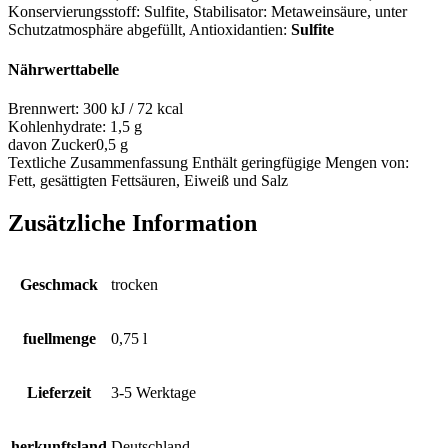
Konservierungsstoff: Sulfite, Stabilisator: Metaweinsäure, unter
Schutzatmosphäre abgefüllt
, Antioxidantien:
Sulfite
Nährwerttabelle
Brennwert:
300 kJ / 72 kcal
Kohlenhydrate:
1,5 g
davon Zucker
0,5 g
Textliche Zusammenfassung
Enthält geringfügige Mengen von:
Fett, gesättigten Fettsäuren, Eiweiß und Salz
Zusätzliche Information
Geschmack
trocken
fuellmenge
0,75 l
Lieferzeit
3-5 Werktage
herkunftsland
Deutschland