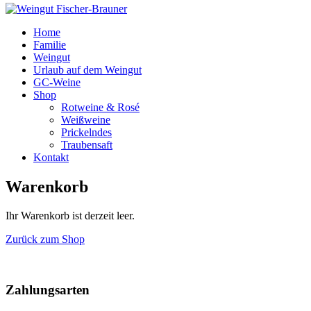
Home
Familie
Weingut
Urlaub auf dem Weingut
GC-Weine
Shop
Rotweine & Rosé
Weißweine
Prickelndes
Traubensaft
Kontakt
Warenkorb
Ihr Warenkorb ist derzeit leer.
Zurück zum Shop
Nach
oben
Zahlungsarten